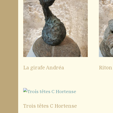
La girafe Andréa
Riton
Trois têtes C Hortense