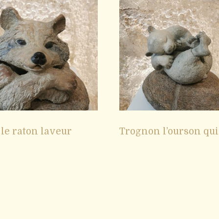
 le raton laveur
Trognon l’ourson qui