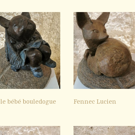
 le bébé bouledogue
Fennec Lucien