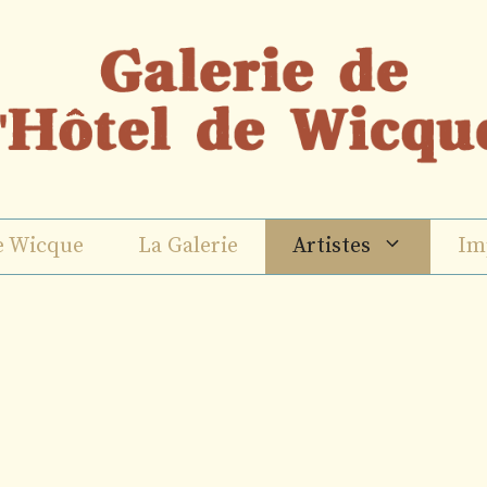
e Wicque
La Galerie
Artistes
Im