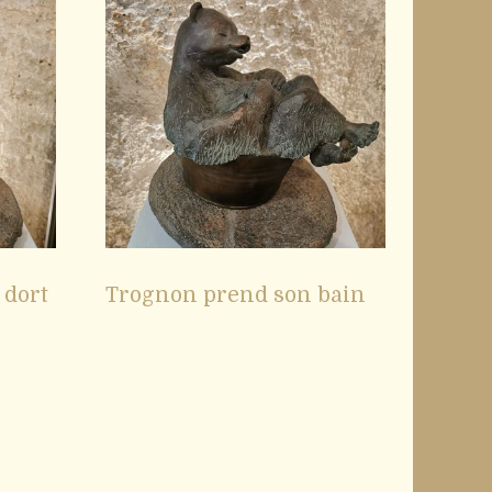
 dort
Trognon prend son bain