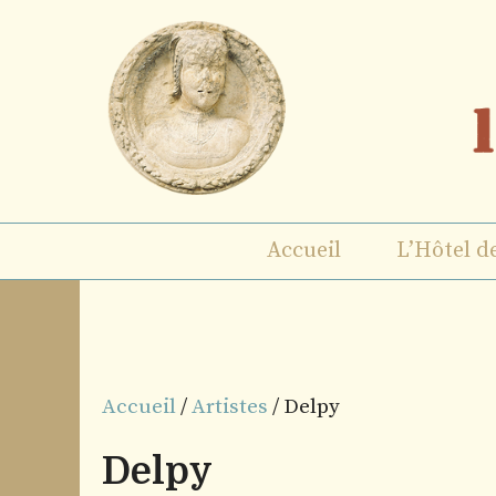
Aller
au
contenu
Accueil
L’Hôtel d
Accueil
/
Artistes
/ Delpy
Delpy