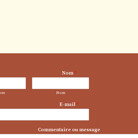
Nom
*
om
Nom
E-mail
*
C
Commentaire ou message
o