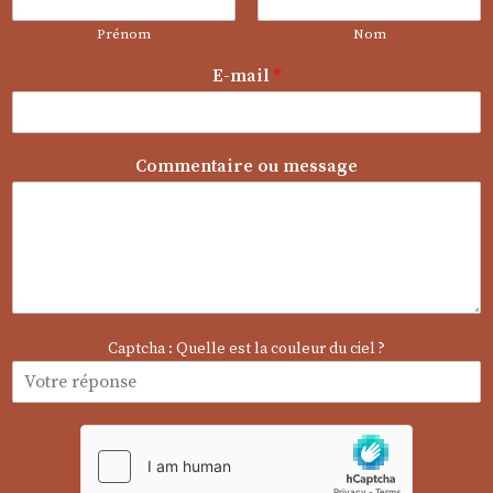
Prénom
Nom
E-mail
*
m
Commentaire ou message
e
s
s
a
g
e
o
u
Captcha : Quelle est la couleur du ciel ?
N
o
m