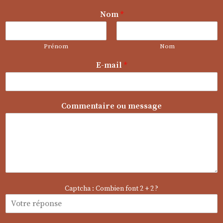
Nom
*
Prénom
Nom
E-mail
*
C
Commentaire ou message
o
m
m
e
n
t
a
i
Captcha : Combien font 2 + 2 ?
r
e
m
e