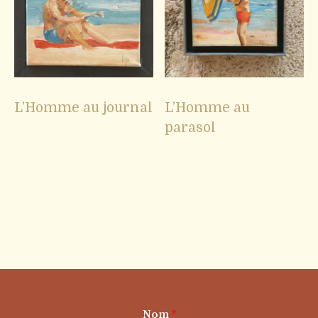
L’Homme au journal
L’Homme au
parasol
Nom
*