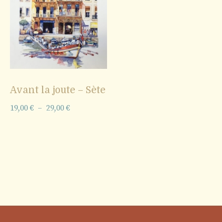
Avant la joute – Sète
Plage
19,00
€
–
29,00
€
de
prix :
19,00 €
à
29,00 €