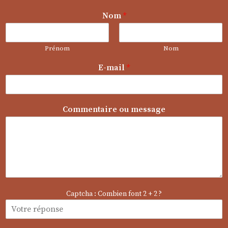
Nom
*
Prénom
Nom
E-mail
*
*
Commentaire ou message
N
o
m
C
o
m
m
e
Captcha : Combien font 2 + 2 ?
n
t
a
i