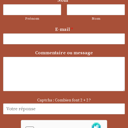
Nom
*
Prénom
Nom
E-mail
*
E
Commentaire ou message
-
m
a
i
l
C
o
m
Captcha : Combien font 2 + 2 ?
m
e
n
t
a