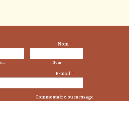
Nom
*
om
Nom
C
E-mail
*
o
m
m
e
Commentaire ou message
n
t
a
i
r
e