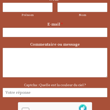
Prénom
Nom
E-mail
*
*
Commentaire ou message
m
e
s
s
a
g
e
C
Captcha : Quelle est la couleur du ciel ?
o
m
m
e
n