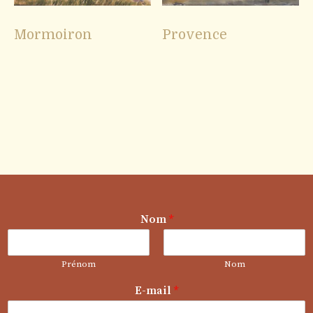
Mormoiron
Provence
Nom
*
Prénom
Nom
E-mail
*