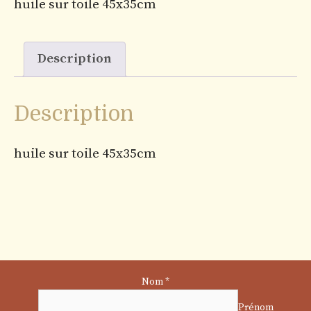
huile sur toile 45x35cm
Description
Description
huile sur toile 45x35cm
Nom
E-
*
mail
Prénom