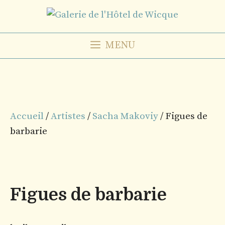
Aller
au
contenu
MENU
Accueil
/
Artistes
/
Sacha Makoviy
/ Figues de
barbarie
Figues de barbarie