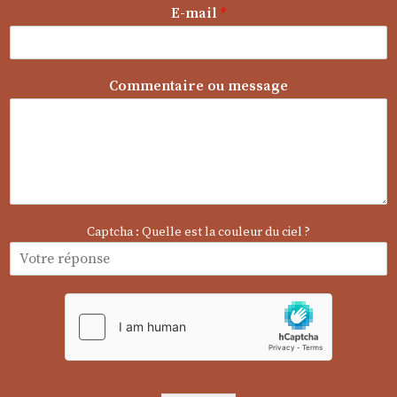
l
E-mail
*
m
e
s
s
Commentaire ou message
a
g
e
m
e
s
s
a
g
Captcha : Quelle est la couleur du ciel ?
e