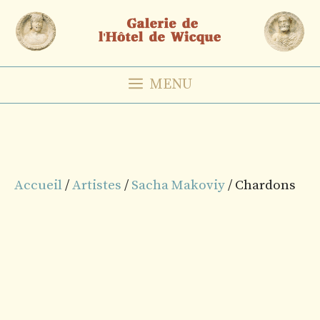
Aller
au
contenu
MENU
Accueil
/
Artistes
/
Sacha Makoviy
/ Chardons