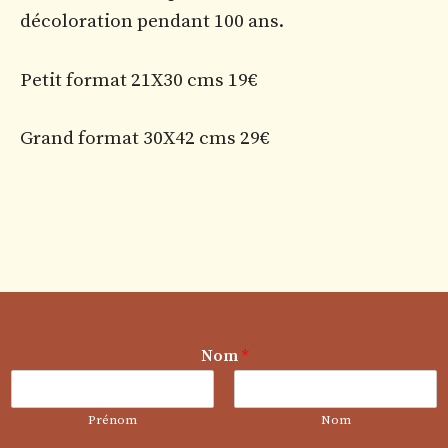
décoloration pendant 100 ans.
Petit format 21X30 cms 19€
Grand format 30X42 cms 29€
o
Nom
*
u
o
u
Prénom
Nom