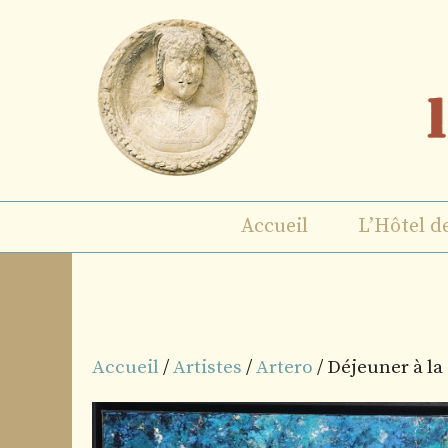
Aller
au
contenu
Accueil
L’Hôtel d
Accueil
/
Artistes
/
Artero
/ Déjeuner à l