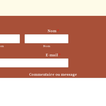
E
Nom
*
-
m
a
om
Nom
i
l
E-mail
*
o
u
*
Commentaire ou message