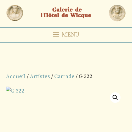
Aller
au
contenu
MENU
Accueil
/
Artistes
/
Carrade
/ G 322