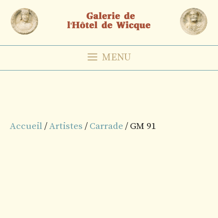
Aller
au
contenu
MENU
Accueil
/
Artistes
/
Carrade
/ GM 91