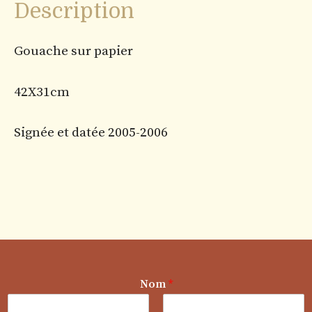
Description
Gouache sur papier
42X31cm
Signée et datée 2005-2006
E
Nom
*
-
m