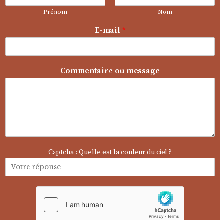
a
Prénom
Nom
i
l
E-mail
*
E
-
m
a
Commentaire ou message
i
l
Captcha : Quelle est la couleur du ciel ?