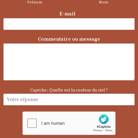
Prénom
Nom
N
E-mail
*
o
m
E
-
Commentaire ou message
m
a
i
l
m
e
s
s
Captcha : Quelle est la couleur du ciel ?
a
g
e