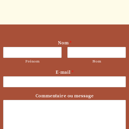
Nom
*
Prénom
Nom
E-mail
*
C
Commentaire ou message
o
m
m
e
n
t