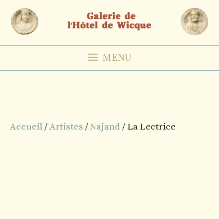
Aller
au
contenu
MENU
Accueil
/
Artistes
/
Najand
/ La Lectrice