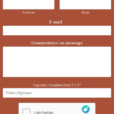
Prénom
Nom
o
E-mail
*
u
o
u
N
Commentaire ou message
o
m
Captcha : Combien font 2 + 2 ?