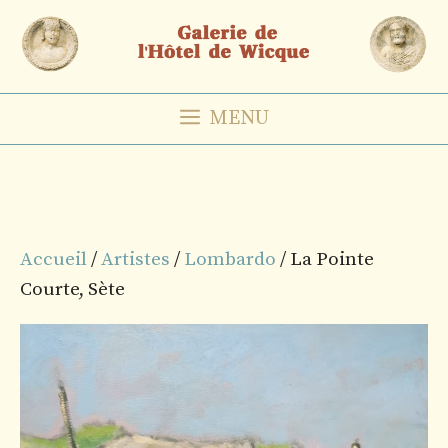
Aller
au
contenu
MENU
Accueil
/
Artistes
/
Lombardo
/ La Pointe
Courte, Sète