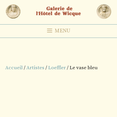
Aller
au
contenu
MENU
Accueil
/
Artistes
/
Loeffler
/ Le vase bleu