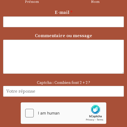
Prénom
Nom
m
E-mail
*
e
s
s
a
Commentaire ou message
g
e
E
-
m
a
i
l
Captcha : Combien font 2 + 2 ?