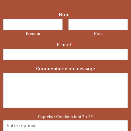
Nom
*
Prénom
Nom
E-mail
*
E
Commentaire ou message
-
m
a
i
l
N
o
m
Captcha : Combien font 2 + 2 ?
C
o
m