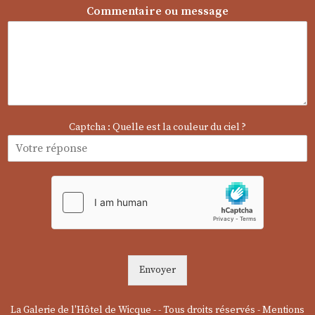
o
Commentaire ou message
m
m
e
n
t
a
i
r
e
Captcha : Quelle est la couleur du ciel ?
Envoyer
La Galerie de l'Hôtel de Wicque - - Tous droits réservés -
Mentions