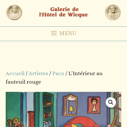
Aller
au
contenu
MENU
Accueil
/
Artistes
/
Paco
/ L’Intérieur au
fauteuil rouge