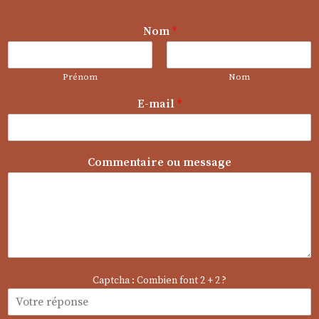
Nom
*
Prénom
Nom
E-mail
*
o
Commentaire ou message
u
N
o
m
C
o
m
m
Captcha : Combien font 2 + 2 ?
e
n
t