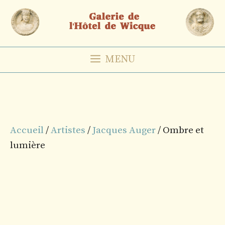
Aller
au
contenu
MENU
Accueil
/
Artistes
/
Jacques Auger
/ Ombre et
lumière