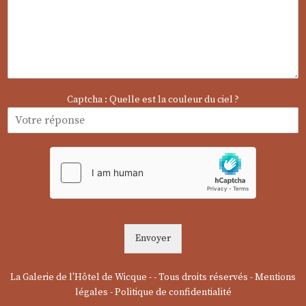
E
-
m
a
i
l
N
o
Captcha : Quelle est la couleur du ciel ?
m
Envoyer
La Galerie de l'Hôtel de Wicque - - Tous droits réservés -
Mentions
légales
-
Politique de confidentialité