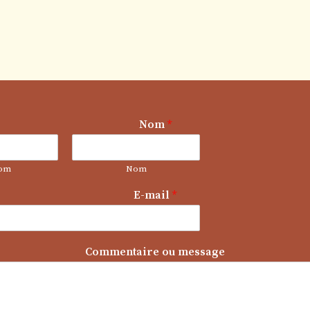
Nom
*
om
Nom
E-mail
*
N
Commentaire ou message
o
m
o
u