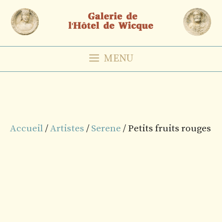
Aller
au
contenu
MENU
Accueil
/
Artistes
/
Serene
/ Petits fruits rouges