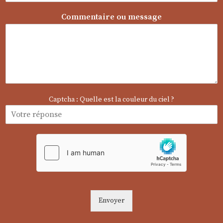
o
Commentaire ou message
u
E
-
m
a
i
l
*
Captcha : Quelle est la couleur du ciel ?
Envoyer