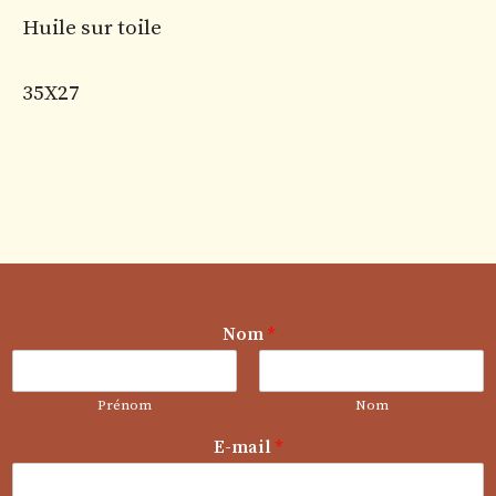
Huile sur toile
35X27
Nom
*
Prénom
Nom
E
E-mail
*
-
m