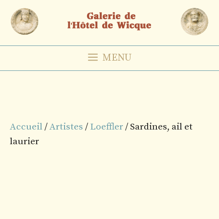
Aller
au
contenu
MENU
Accueil
/
Artistes
/
Loeffler
/ Sardines, ail et
laurier