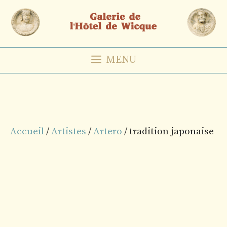
Aller
au
contenu
MENU
Accueil
/
Artistes
/
Artero
/ tradition japonaise