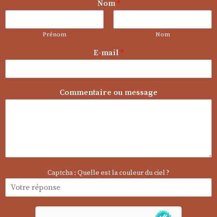
Nom
*
Prénom
Nom
*
E-mail
*
N
o
m
m
Commentaire ou message
e
s
s
a
g
e
Captcha : Quelle est la couleur du ciel ?