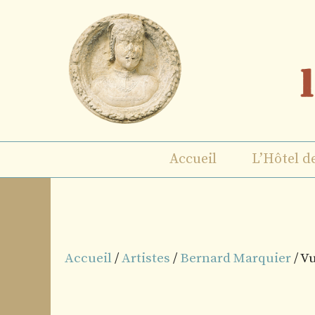
Aller
au
contenu
Accueil
L’Hôtel d
Accueil
/
Artistes
/
Bernard Marquier
/ V