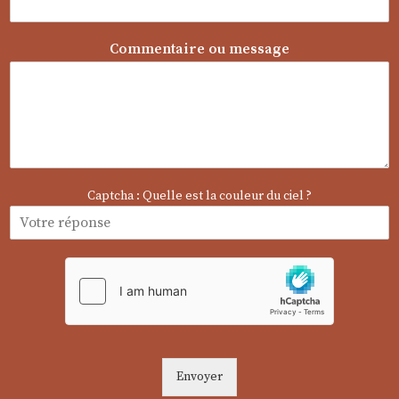
m
a
i
Commentaire ou message
l
*
m
e
s
s
a
g
Captcha : Quelle est la couleur du ciel ?
e
Envoyer