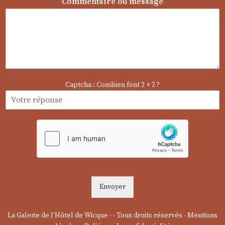
Commentaire ou message
g
e
m
e
s
s
a
g
Captcha : Combien font 2 + 2 ?
e
C
o
m
m
e
n
t
a
i
r
Envoyer
e
La Galerie de l'Hôtel de Wicque - - Tous droits réservés -
Mentions