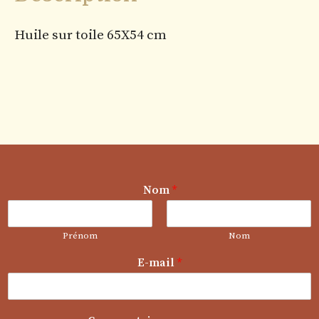
Huile sur toile 65X54 cm
Nom
*
Prénom
Nom
m
E-mail
*
e
s
s
a