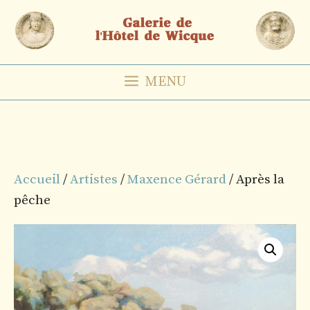
Aller
au
contenu
MENU
Accueil
/
Artistes
/
Maxence Gérard
/ Après la
pêche