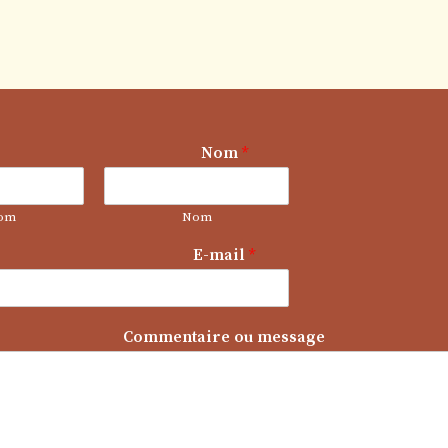
Nom
*
om
Nom
E-mail
*
*
Commentaire ou message
N
o
m
C
o
m