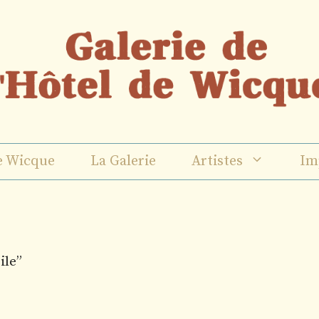
e Wicque
La Galerie
Artistes
Im
ile”