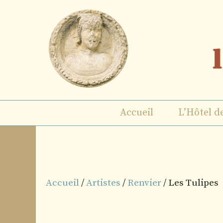
Aller
au
contenu
Accueil
L’Hôtel d
Accueil
/
Artistes
/
Renvier
/ Les Tulipes