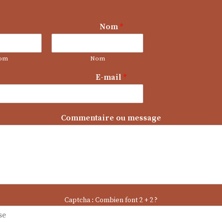
Nom
*
om
Nom
E-mail
*
E
Commentaire ou message
-
m
a
i
l
Captcha : Combien font 2 + 2 ?