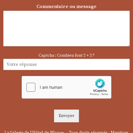
a
Commentaire ou message
g
e
*
o
u
Captcha : Combien font 2 + 2 ?
Envoyer
La Galerie de l'Hôtel de Wicque - - Tous droits réservés -
Mentions