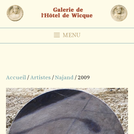
Aller
au
contenu
MENU
Accueil
/
Artistes
/
Najand
/ 2009