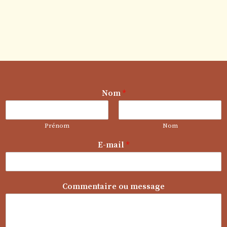
Nom
*
Prénom
Nom
E-mail
*
m
Commentaire ou message
e
s
s
a