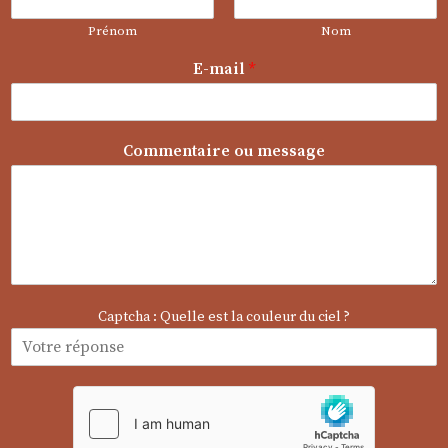
Prénom
Nom
E-mail
*
m
Commentaire ou message
e
s
s
a
g
e
*
Captcha : Quelle est la couleur du ciel ?