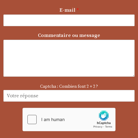
a
g
E-mail
*
e
E
-
m
Commentaire ou message
a
i
l
E
-
m
a
i
l
Captcha : Combien font 2 + 2 ?