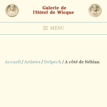
Aller
au
contenu
MENU
Accueil
/
Artistes
/
Delpech
/ A côté de Nébian