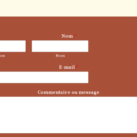
Nom
*
om
Nom
E-mail
*
C
Commentaire ou message
o
m
m
e
n
t
a