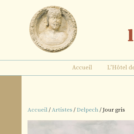
Aller
au
contenu
Accueil
L’Hôtel d
Accueil
/
Artistes
/
Delpech
/ Jour gris