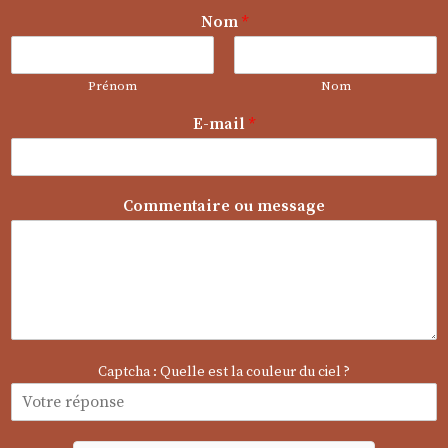
*
Nom
*
*
o
u
Prénom
Nom
E-mail
*
Commentaire ou message
Captcha : Quelle est la couleur du ciel ?