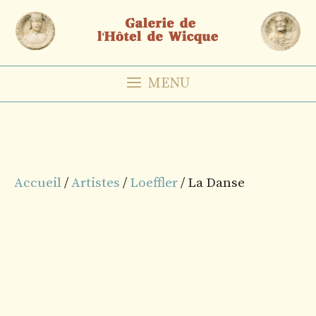
Aller
au
contenu
MENU
Accueil
/
Artistes
/
Loeffler
/ La Danse