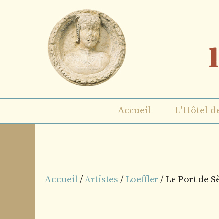
Aller
au
contenu
Accueil
L’Hôtel d
Accueil
/
Artistes
/
Loeffler
/ Le Port de S