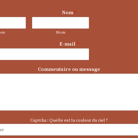
Nom
*
om
Nom
C
E-mail
*
o
m
m
e
Commentaire ou message
n
t
a
i
r
e
m
e
Captcha : Quelle est la couleur du ciel ?
s
s
a