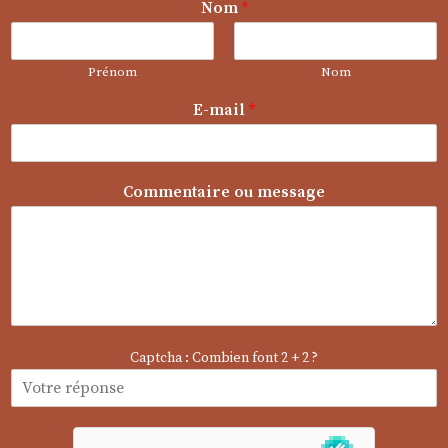
Nom
*
Prénom
Nom
*
E-mail
*
*
o
u
Commentaire ou message
Captcha : Combien font 2 + 2 ?