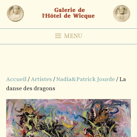
Aller
au
contenu
MENU
Accueil
/
Artistes
/
Nadia&Patrick Jourde
/ La
danse des dragons