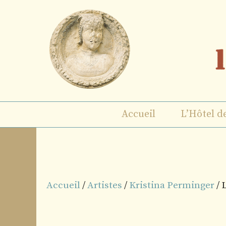
Aller
au
contenu
Accueil
L’Hôtel d
Accueil
/
Artistes
/
Kristina Perminger
/ 