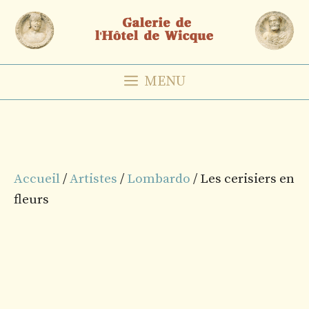
Aller
au
contenu
MENU
Accueil
/
Artistes
/
Lombardo
/ Les cerisiers en
fleurs