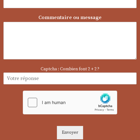
o
u
*
Commentaire ou message
Captcha : Combien font 2 + 2 ?
Envoyer