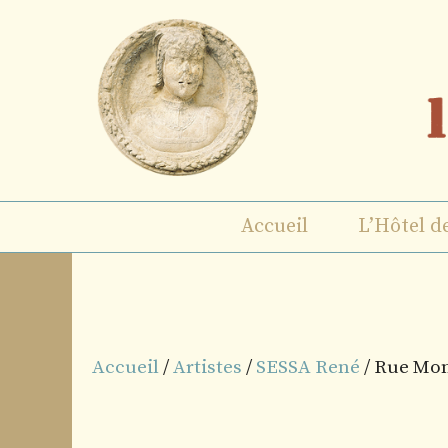
Aller
au
contenu
Accueil
L’Hôtel d
Accueil
/
Artistes
/
SESSA René
/ Rue Mo