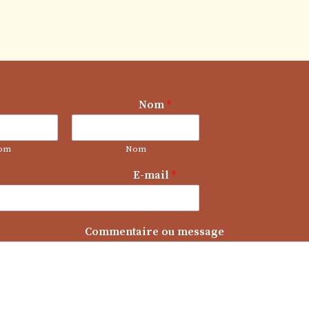
Nom
*
om
Nom
E-mail
*
*
Commentaire ou message
o
u