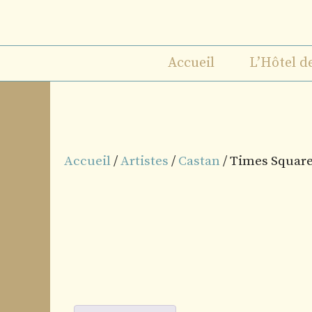
Aller
au
contenu
Accueil
L’Hôtel d
Accueil
/
Artistes
/
Castan
/ Times Squar