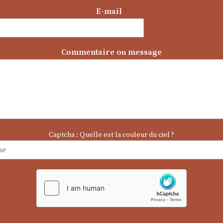
m
E-mail
*
e
s
s
a
Commentaire ou message
g
e
Captcha : Quelle est la couleur du ciel ?