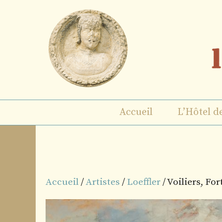
Aller
au
contenu
Accueil
L’Hôtel d
Accueil
/
Artistes
/
Loeffler
/ Voiliers, Fo