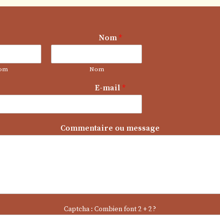
m
Nom
*
e
s
s
om
Nom
a
g
E-mail
*
e
N
o
m
Commentaire ou message
*
Captcha : Combien font 2 + 2 ?