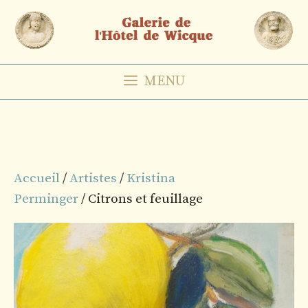
Aller
au
contenu
MENU
Accueil
/
Artistes
/
Kristina
Perminger
/ Citrons et feuillage