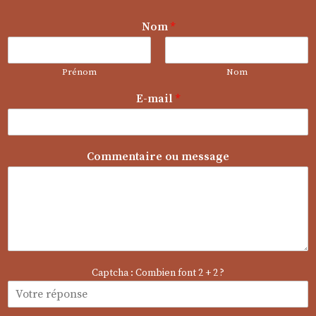
Nom
*
Prénom
Nom
E-mail
*
o
Commentaire ou message
u
N
o
m
E
-
m
a
Captcha : Combien font 2 + 2 ?
i
l