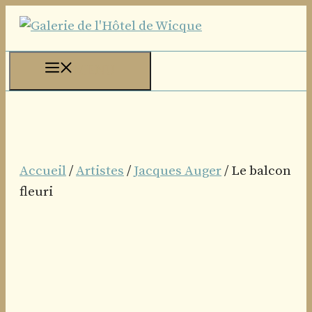
Aller
au
contenu
MENU
Accueil
/
Artistes
/
Jacques Auger
/ Le balcon
fleuri